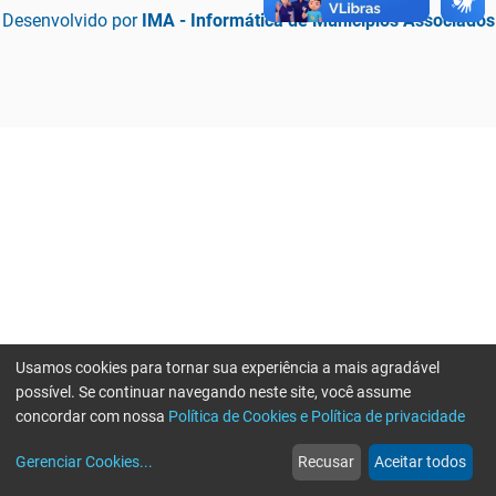
Desenvolvido por
IMA - Informática de Municípios Associados
Usamos cookies para tornar sua experiência a mais agradável
possível. Se continuar navegando neste site, você assume
concordar com nossa
Política de Cookies e Política de privacidade
home
build_circle
event
web
more_horiz
Erro ao enviar informações, por favor tente novamente
Gerenciar Cookies
...
Recusar
Aceitar todos
Início
Serviços
Eventos
Notícias
Mais