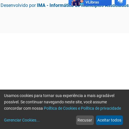
Desenvolvido por
IMA - Informática de Municípios Associados
Usamos cookies para tornar sua experiência a mais agradável
possível. Se continuar navegando neste site, você assume
concordar com nossa
Política de Cookies e Política de privacidade
home
build_circle
event
web
more_horiz
Erro ao enviar informações, por favor tente novamente
Gerenciar Cookies
...
Recusar
Aceitar todos
Início
Serviços
Eventos
Notícias
Mais