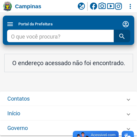
facebook
photo_camera
smart_display
flaky
more_vert
Campinas
Ligar/Desligar contraste visual de tela para
Ir para conteudo
Ir para menu do site da Prefeitura de Campinas
1
2
3
acessibilidade
account_circle
menu
Portal da Prefeitura
search
O endereço acessado não foi encontrado.
Contatos
Início
Governo