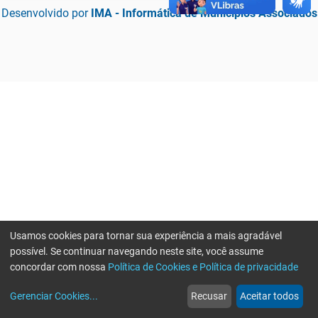
Desenvolvido por
IMA - Informática de Municípios Associados
Usamos cookies para tornar sua experiência a mais agradável
possível. Se continuar navegando neste site, você assume
concordar com nossa
Política de Cookies e Política de privacidade
home
build_circle
event
web
more_horiz
Erro ao enviar informações, por favor tente novamente
Gerenciar Cookies
...
Recusar
Aceitar todos
Início
Serviços
Eventos
Notícias
Mais