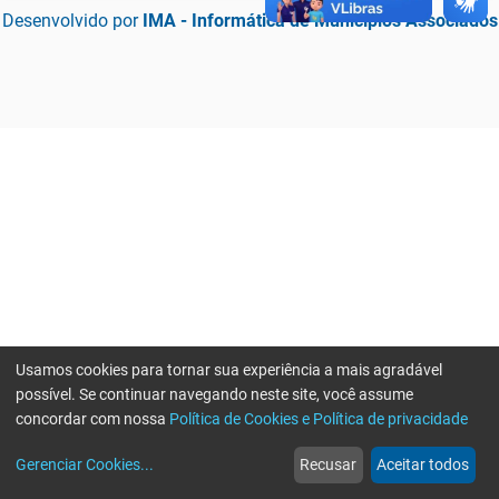
Desenvolvido por
IMA - Informática de Municípios Associados
Usamos cookies para tornar sua experiência a mais agradável
possível. Se continuar navegando neste site, você assume
concordar com nossa
Política de Cookies e Política de privacidade
home
build_circle
event
web
more_horiz
Erro ao enviar informações, por favor tente novamente
Gerenciar Cookies
...
Recusar
Aceitar todos
Início
Serviços
Eventos
Notícias
Mais