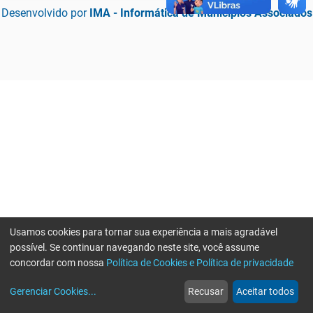
Desenvolvido por
IMA - Informática de Municípios Associados
Usamos cookies para tornar sua experiência a mais agradável
possível. Se continuar navegando neste site, você assume
concordar com nossa
Política de Cookies e Política de privacidade
home
build_circle
event
web
more_horiz
Erro ao enviar informações, por favor tente novamente
Gerenciar Cookies
...
Recusar
Aceitar todos
Início
Serviços
Eventos
Notícias
Mais