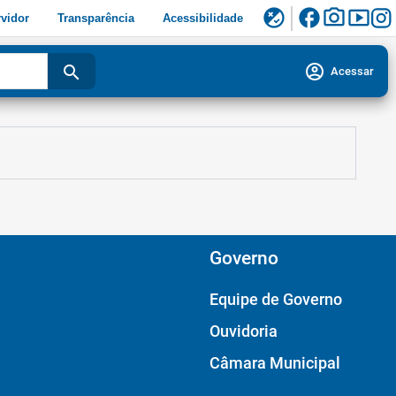
facebook
photo_camera
smart_display
flaky
vidor
Transparência
Acessibilidade
account_circle
search
Acessar
Governo
Equipe de Governo
Ouvidoria
Câmara Municipal