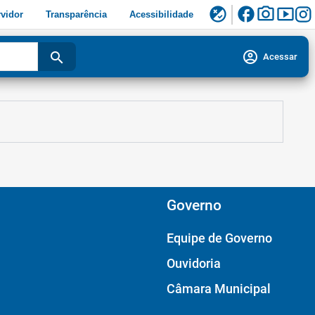
facebook
photo_camera
smart_display
flaky
vidor
Transparência
Acessibilidade
account_circle
search
Acessar
Governo
Equipe de Governo
Ouvidoria
Câmara Municipal