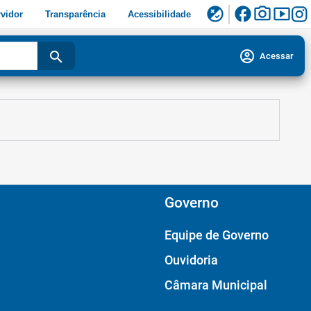
facebook
photo_camera
smart_display
flaky
vidor
Transparência
Acessibilidade
account_circle
search
Acessar
Governo
Equipe de Governo
Ouvidoria
Câmara Municipal