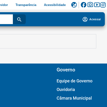
facebook
photo_camera
smart_display
flaky
vidor
Transparência
Acessibilidade
account_circle
search
Acessar
Governo
Equipe de Governo
Ouvidoria
Câmara Municipal