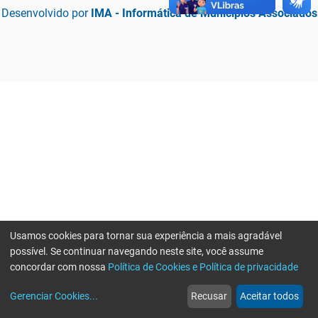
Desenvolvido por
IMA - Informática de Municípios Associados
Usamos cookies para tornar sua experiência a mais agradável
possível. Se continuar navegando neste site, você assume
concordar com nossa
Política de Cookies e Política de privacidade
home
build_circle
event
web
more_horiz
Erro ao enviar informações, por favor tente novamente
Gerenciar Cookies
...
Recusar
Aceitar todos
Início
Serviços
Eventos
Notícias
Mais