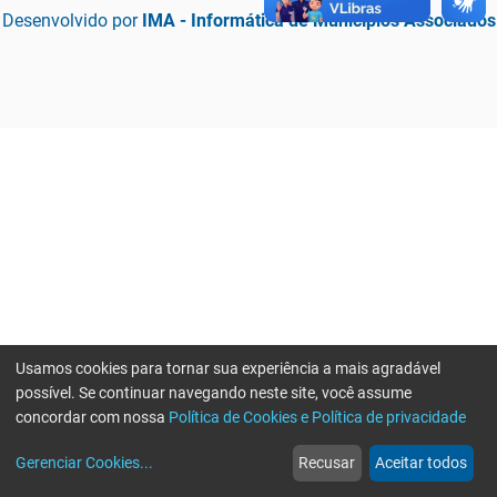
Desenvolvido por
IMA - Informática de Municípios Associados
Usamos cookies para tornar sua experiência a mais agradável
possível. Se continuar navegando neste site, você assume
concordar com nossa
Política de Cookies e Política de privacidade
home
build_circle
event
web
more_horiz
Erro ao enviar informações, por favor tente novamente
Gerenciar Cookies
...
Recusar
Aceitar todos
Início
Serviços
Eventos
Notícias
Mais