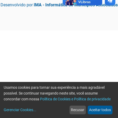
Desenvolvido por
IMA - Informática de Municípios Associados
Usamos cookies para tornar sua experiência a mais agradável
possível. Se continuar navegando neste site, você assume
concordar com nossa
Política de Cookies e Política de privacidade
home
build_circle
event
web
more_horiz
Erro ao enviar informações, por favor tente novamente
Gerenciar Cookies
...
Recusar
Aceitar todos
Início
Serviços
Eventos
Notícias
Mais