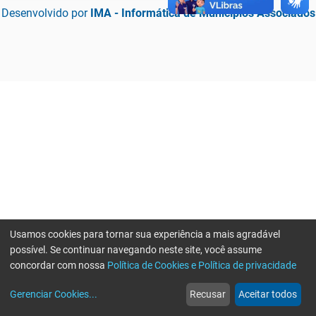
Desenvolvido por
IMA - Informática de Municípios Associados
Usamos cookies para tornar sua experiência a mais agradável
possível. Se continuar navegando neste site, você assume
concordar com nossa
Política de Cookies e Política de privacidade
home
build_circle
event
web
more_horiz
Erro ao enviar informações, por favor tente novamente
Gerenciar Cookies
...
Recusar
Aceitar todos
Início
Serviços
Eventos
Notícias
Mais