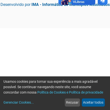
Desenvolvido por
IMA - Informática de Municípios Associados
Usamos cookies para tornar sua experiência a mais agradável
possível. Se continuar navegando neste site, você assume
concordar com nossa
Política de Cookies e Política de privacidade
home
build_circle
event
web
more_horiz
Erro ao enviar informações, por favor tente novamente
Gerenciar Cookies
...
Recusar
Aceitar todos
Início
Serviços
Eventos
Notícias
Mais