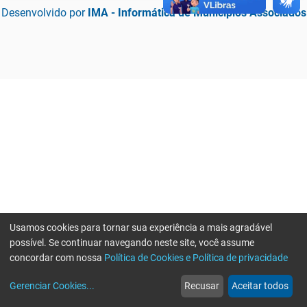
Desenvolvido por
IMA - Informática de Municípios Associados
Usamos cookies para tornar sua experiência a mais agradável
possível. Se continuar navegando neste site, você assume
concordar com nossa
Política de Cookies e Política de privacidade
home
build_circle
event
web
more_horiz
Erro ao enviar informações, por favor tente novamente
Gerenciar Cookies
...
Recusar
Aceitar todos
Início
Serviços
Eventos
Notícias
Mais