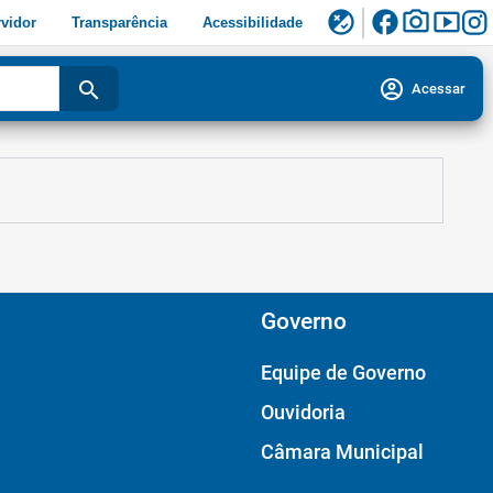
facebook
photo_camera
smart_display
flaky
vidor
Transparência
Acessibilidade
account_circle
search
Acessar
Governo
Equipe de Governo
Ouvidoria
Câmara Municipal