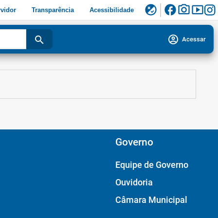
facebook
photo_camera
smart_display
flaky
vidor
Transparência
Acessibilidade
account_circle
search
Acessar
Governo
Equipe de Governo
Ouvidoria
Câmara Municipal