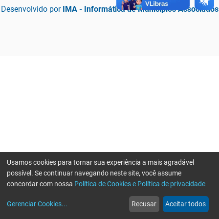
Desenvolvido por
IMA - Informática de Municípios Associados
Usamos cookies para tornar sua experiência a mais agradável
possível. Se continuar navegando neste site, você assume
concordar com nossa
Política de Cookies e Política de privacidade
home
build_circle
event
web
more_horiz
Erro ao enviar informações, por favor tente novamente
Gerenciar Cookies
...
Recusar
Aceitar todos
Início
Serviços
Eventos
Notícias
Mais