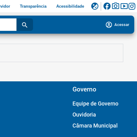
facebook
photo_camera
smart_display
flaky
vidor
Transparência
Acessibilidade
account_circle
search
Acessar
Governo
Equipe de Governo
Ouvidoria
Câmara Municipal