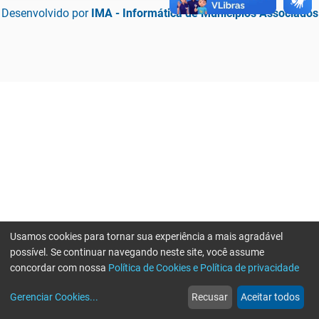
Desenvolvido por
IMA - Informática de Municípios Associados
Usamos cookies para tornar sua experiência a mais agradável
possível. Se continuar navegando neste site, você assume
concordar com nossa
Política de Cookies e Política de privacidade
home
build_circle
event
web
more_horiz
Erro ao enviar informações, por favor tente novamente
Gerenciar Cookies
...
Recusar
Aceitar todos
Início
Serviços
Eventos
Notícias
Mais