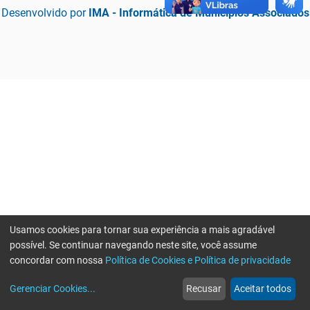
Desenvolvido por
IMA - Informática de Municípios Associados
Usamos cookies para tornar sua experiência a mais agradável
possível. Se continuar navegando neste site, você assume
concordar com nossa
Política de Cookies e Política de privacidade
home
build_circle
event
web
more_horiz
Erro ao enviar informações, por favor tente novamente
Gerenciar Cookies
...
Recusar
Aceitar todos
Início
Serviços
Eventos
Notícias
Mais