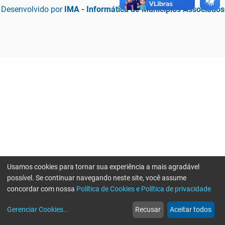
Desenvolvido por
IMA - Informática de Municípios Associados
Usamos cookies para tornar sua experiência a mais agradável
possível. Se continuar navegando neste site, você assume
concordar com nossa
Política de Cookies e Política de privacidade
home
build_circle
event
web
more_horiz
Erro ao enviar informações, por favor tente novamente
Gerenciar Cookies
...
Recusar
Aceitar todos
Início
Serviços
Eventos
Notícias
Mais