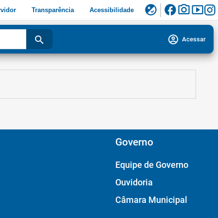
facebook
photo_camera
smart_display
flaky
vidor
Transparência
Acessibilidade
account_circle
search
Acessar
Governo
Equipe de Governo
Ouvidoria
Câmara Municipal