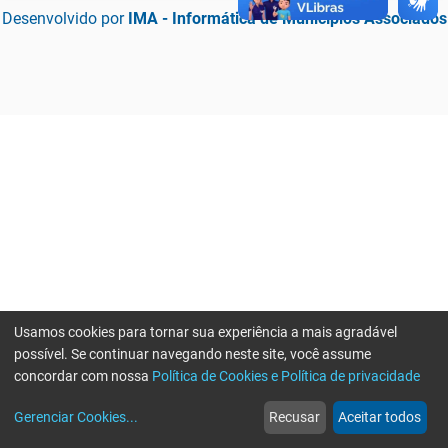
Desenvolvido por
IMA - Informática de Municípios Associados
Usamos cookies para tornar sua experiência a mais agradável
possível. Se continuar navegando neste site, você assume
concordar com nossa
Política de Cookies e Política de privacidade
home
build_circle
event
web
more_horiz
Erro ao enviar informações, por favor tente novamente
Gerenciar Cookies
...
Recusar
Aceitar todos
Início
Serviços
Eventos
Notícias
Mais