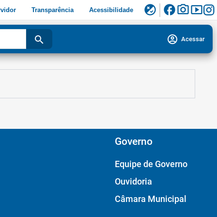
facebook
photo_camera
smart_display
flaky
vidor
Transparência
Acessibilidade
account_circle
search
Acessar
Governo
Equipe de Governo
Ouvidoria
Câmara Municipal