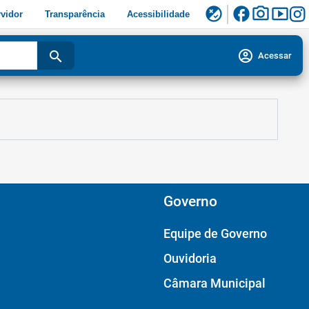
facebook
photo_camera
smart_display
flaky
vidor
Transparência
Acessibilidade
account_circle
search
Acessar
Governo
Equipe de Governo
Ouvidoria
Câmara Municipal