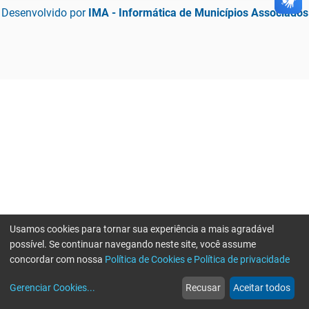
Desenvolvido por
IMA - Informática de Municípios Associados
Usamos cookies para tornar sua experiência a mais agradável
possível. Se continuar navegando neste site, você assume
concordar com nossa
Política de Cookies e Política de privacidade
home
build_circle
event
web
more_horiz
Gerenciar Cookies
...
Recusar
Aceitar todos
Início
Serviços
Eventos
Notícias
Mais