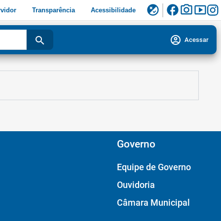
facebook
photo_camera
smart_display
flaky
vidor
Transparência
Acessibilidade
account_circle
search
Acessar
Governo
Equipe de Governo
Ouvidoria
Câmara Municipal