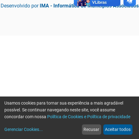
Desenvolvido por
IMA - Informática de Municípios Associados
Usamos cookies para tornar sua experiência a mais agradável
possível. Se continuar navegando neste site, você assume
concordar com nossa
Política de Cookies e Política de privacidade
home
build_circle
event
web
more_horiz
Erro ao enviar informações, por favor tente novamente
Gerenciar Cookies
...
Recusar
Aceitar todos
Início
Serviços
Eventos
Notícias
Mais