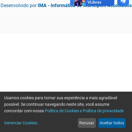
Desenvolvido por
IMA - Informática de Municípios Associados
Usamos cookies para tornar sua experiência a mais agradável
possível. Se continuar navegando neste site, você assume
concordar com nossa
Política de Cookies e Política de privacidade
home
build_circle
event
web
more_horiz
Erro ao enviar informações, por favor tente novamente
Gerenciar Cookies
...
Recusar
Aceitar todos
Início
Serviços
Eventos
Notícias
Mais