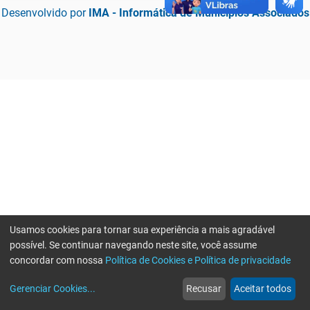
Desenvolvido por
IMA - Informática de Municípios Associados
Usamos cookies para tornar sua experiência a mais agradável
possível. Se continuar navegando neste site, você assume
concordar com nossa
Política de Cookies e Política de privacidade
home
build_circle
event
web
more_horiz
Erro ao enviar informações, por favor tente novamente
Gerenciar Cookies
...
Recusar
Aceitar todos
Início
Serviços
Eventos
Notícias
Mais