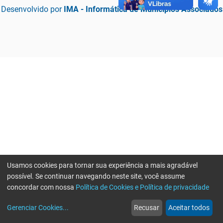
Desenvolvido por
IMA - Informática de Municípios Associados
Usamos cookies para tornar sua experiência a mais agradável
possível. Se continuar navegando neste site, você assume
concordar com nossa
Política de Cookies e Política de privacidade
home
build_circle
event
web
more_horiz
Erro ao enviar informações, por favor tente novamente
Gerenciar Cookies
...
Recusar
Aceitar todos
Início
Serviços
Eventos
Notícias
Mais