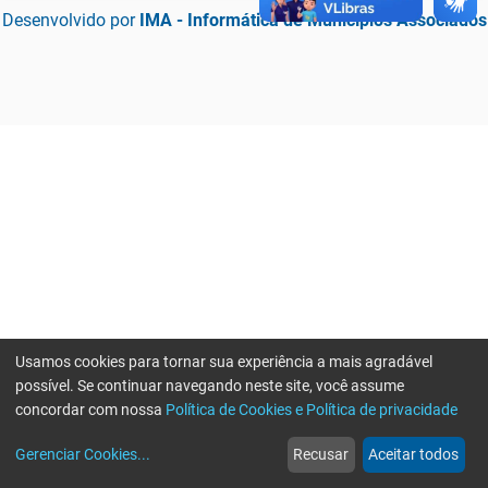
Desenvolvido por
IMA - Informática de Municípios Associados
Usamos cookies para tornar sua experiência a mais agradável
possível. Se continuar navegando neste site, você assume
concordar com nossa
Política de Cookies e Política de privacidade
home
build_circle
event
web
more_horiz
Erro ao enviar informações, por favor tente novamente
Gerenciar Cookies
...
Recusar
Aceitar todos
Início
Serviços
Eventos
Notícias
Mais