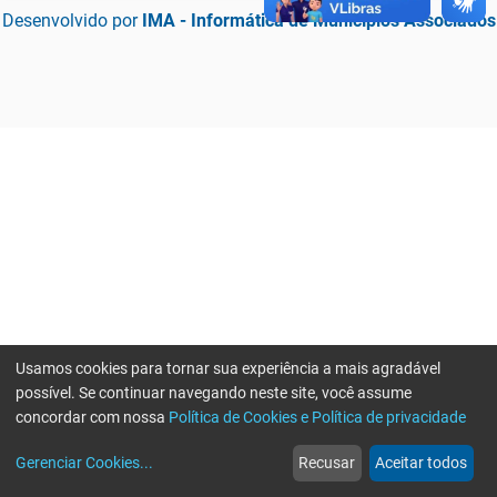
Desenvolvido por
IMA - Informática de Municípios Associados
Usamos cookies para tornar sua experiência a mais agradável
possível. Se continuar navegando neste site, você assume
concordar com nossa
Política de Cookies e Política de privacidade
home
build_circle
event
web
more_horiz
Erro ao enviar informações, por favor tente novamente
Gerenciar Cookies
...
Recusar
Aceitar todos
Início
Serviços
Eventos
Notícias
Mais