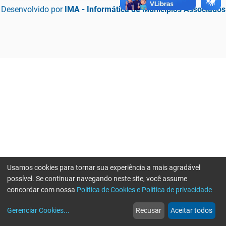
Desenvolvido por
IMA - Informática de Municípios Associados
Usamos cookies para tornar sua experiência a mais agradável
possível. Se continuar navegando neste site, você assume
concordar com nossa
Política de Cookies e Política de privacidade
home
build_circle
event
web
more_horiz
Erro ao enviar informações, por favor tente novamente
Gerenciar Cookies
...
Recusar
Aceitar todos
Início
Serviços
Eventos
Notícias
Mais