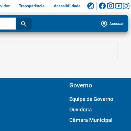
facebook
photo_camera
smart_display
flaky
vidor
Transparência
Acessibilidade
account_circle
search
Acessar
Governo
Equipe de Governo
Ouvidoria
Câmara Municipal