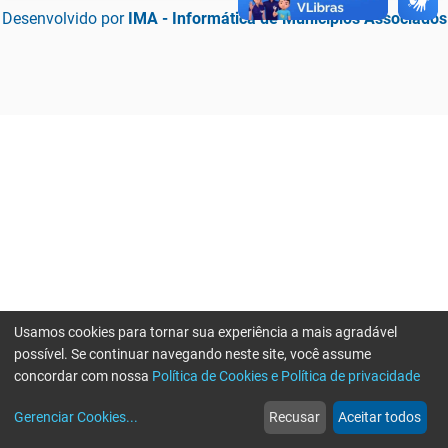
Desenvolvido por
IMA - Informática de Municípios Associados
Usamos cookies para tornar sua experiência a mais agradável
possível. Se continuar navegando neste site, você assume
concordar com nossa
Política de Cookies e Política de privacidade
home
build_circle
event
web
more_horiz
Erro ao enviar informações, por favor tente novamente
Gerenciar Cookies
...
Recusar
Aceitar todos
Início
Serviços
Eventos
Notícias
Mais