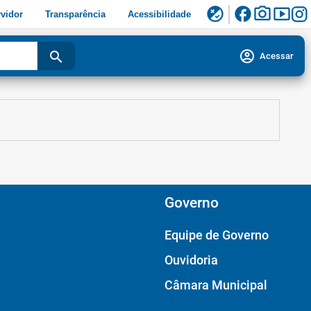
facebook
photo_camera
smart_display
flaky
vidor
Transparência
Acessibilidade
account_circle
search
Acessar
Governo
Equipe de Governo
Ouvidoria
Câmara Municipal