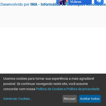
Desenvolvido por
IMA - Informática de Municípios Associados
Usamos cookies para tornar sua experiência a mais agradável
possível. Se continuar navegando neste site, você assume
concordar com nossa
Política de Cookies e Política de privacidade
home
build_circle
event
web
more_horiz
Erro ao enviar informações, por favor tente novamente
Gerenciar Cookies
...
Recusar
Aceitar todos
Início
Serviços
Eventos
Notícias
Mais