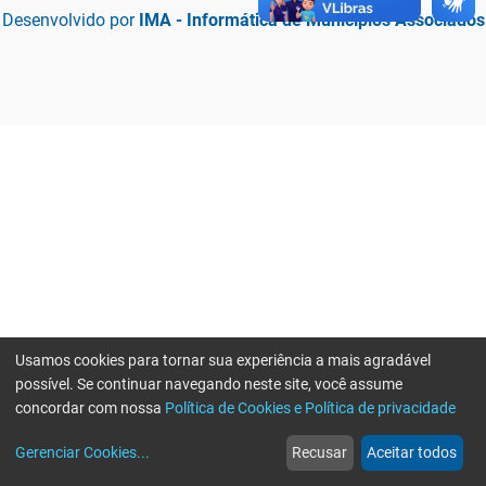
Desenvolvido por
IMA - Informática de Municípios Associados
Usamos cookies para tornar sua experiência a mais agradável
possível. Se continuar navegando neste site, você assume
concordar com nossa
Política de Cookies e Política de privacidade
home
build_circle
event
web
more_horiz
Erro ao enviar informações, por favor tente novamente
Gerenciar Cookies
...
Recusar
Aceitar todos
Início
Serviços
Eventos
Notícias
Mais