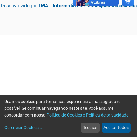
Desenvolvido por
IMA - Informática de Municípios Associados
Usamos cookies para tornar sua experiência a mais agradável
possível. Se continuar navegando neste site, você assume
concordar com nossa
Política de Cookies e Política de privacidade
home
build_circle
event
web
more_horiz
Erro ao enviar informações, por favor tente novamente
Gerenciar Cookies
...
Recusar
Aceitar todos
Início
Serviços
Eventos
Notícias
Mais