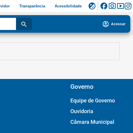
facebook
photo_camera
smart_display
flaky
vidor
Transparência
Acessibilidade
account_circle
search
Acessar
Governo
Equipe de Governo
Ouvidoria
Câmara Municipal