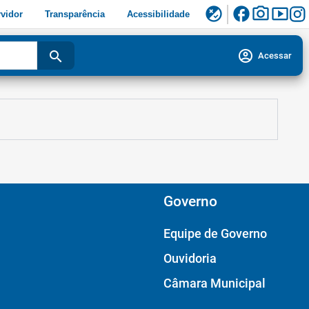
facebook
photo_camera
smart_display
flaky
vidor
Transparência
Acessibilidade
account_circle
search
Acessar
Governo
Equipe de Governo
Ouvidoria
Câmara Municipal