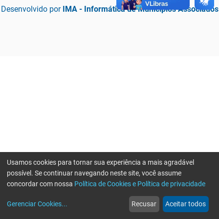
Desenvolvido por
IMA - Informática de Municípios Associados
Usamos cookies para tornar sua experiência a mais agradável
possível. Se continuar navegando neste site, você assume
concordar com nossa
Política de Cookies e Política de privacidade
home
build_circle
event
web
more_horiz
Erro ao enviar informações, por favor tente novamente
Gerenciar Cookies
...
Recusar
Aceitar todos
Início
Serviços
Eventos
Notícias
Mais