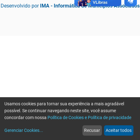
Desenvolvido por
IMA - Informática de Municípios Associados
Usamos cookies para tornar sua experiência a mais agradável
possível. Se continuar navegando neste site, você assume
concordar com nossa
Política de Cookies e Política de privacidade
home
build_circle
event
web
more_horiz
Erro ao enviar informações, por favor tente novamente
Gerenciar Cookies
...
Recusar
Aceitar todos
Início
Serviços
Eventos
Notícias
Mais