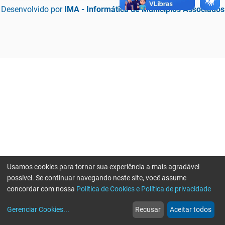
Desenvolvido por
IMA - Informática de Municípios Associados
Usamos cookies para tornar sua experiência a mais agradável
possível. Se continuar navegando neste site, você assume
concordar com nossa
Política de Cookies e Política de privacidade
home
build_circle
event
web
more_horiz
Erro ao enviar informações, por favor tente novamente
Gerenciar Cookies
...
Recusar
Aceitar todos
Início
Serviços
Eventos
Notícias
Mais