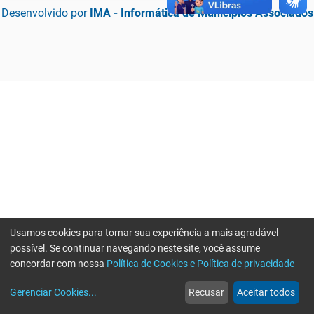
Desenvolvido por
IMA - Informática de Municípios Associados
Usamos cookies para tornar sua experiência a mais agradável
possível. Se continuar navegando neste site, você assume
concordar com nossa
Política de Cookies e Política de privacidade
home
build_circle
event
web
more_horiz
Erro ao enviar informações, por favor tente novamente
Gerenciar Cookies
...
Recusar
Aceitar todos
Início
Serviços
Eventos
Notícias
Mais