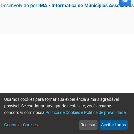
Desenvolvido por
IMA - Informática de Municípios Associados
Usamos cookies para tornar sua experiência a mais agradável
possível. Se continuar navegando neste site, você assume
concordar com nossa
Política de Cookies e Política de privacidade
home
build_circle
event
web
more_horiz
Gerenciar Cookies
...
Recusar
Aceitar todos
Início
Serviços
Eventos
Notícias
Mais