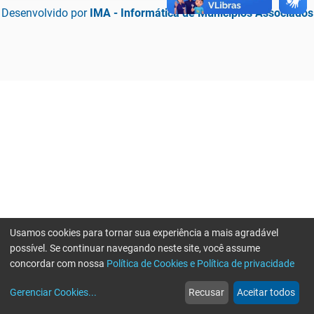
Desenvolvido por
IMA - Informática de Municípios Associados
Usamos cookies para tornar sua experiência a mais agradável
possível. Se continuar navegando neste site, você assume
concordar com nossa
Política de Cookies e Política de privacidade
home
build_circle
event
web
more_horiz
Erro ao enviar informações, por favor tente novamente
Gerenciar Cookies
...
Recusar
Aceitar todos
Início
Serviços
Eventos
Notícias
Mais